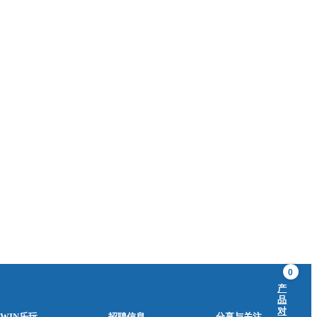
0
产
品
对
WIN乐玩
招聘信息
分享与关注